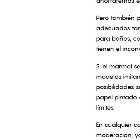
ahorraremos en
Pero también p
adecuados tant
para baños, co
tienen el incon
Si el mármol s
modelos imitan 
posibilidades s
papel pintado 
límites.
En cualquier c
moderación, ya