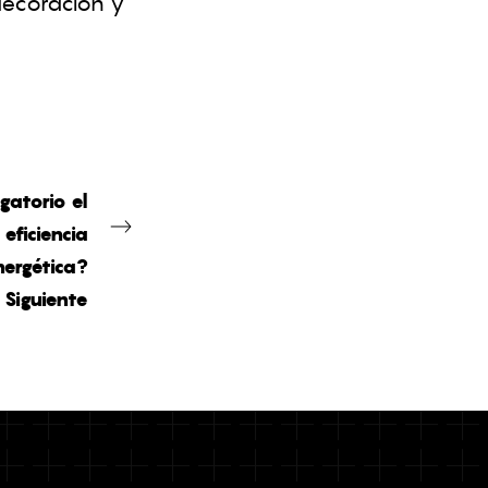
decoración y
gatorio el
 eficiencia
nergética?
Siguiente