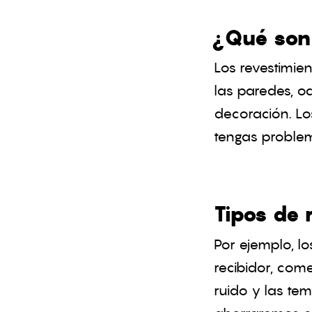
¿Qué son 
Los revestimie
las paredes, o
decoración. Lo
tengas problema
Tipos de 
Por ejemplo, l
recibidor, com
ruido y las te