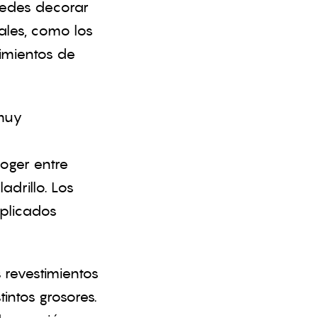
uedes decorar
ales, como los
imientos de
 muy
oger entre
adrillo. Los
mplicados
 revestimientos
intos grosores.