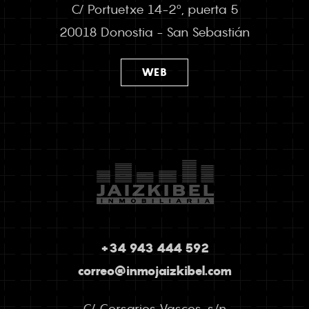
C/ Portuetxe 14-2º, puerta 5
20018 Donostia - San Sebastián
WEB
+34 943 444 592
correo@inmojaizkibel.com
C/ Corsarios Vascos, s/n