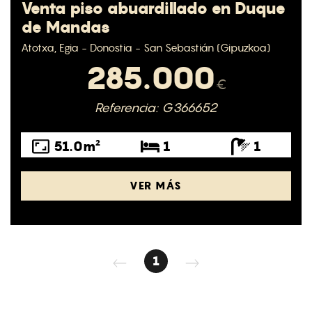
Venta piso abuardillado en Duque
de Mandas
Atotxa, Egia - Donostia - San Sebastián (Gipuzkoa)
285.000
€
Referencia: G366652
51.0m²
1
1
VER MÁS
1